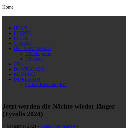
Home
HOME
EVENTS
FOTOS
VIDEOS
Über SONNWEND
DIE Biografie
DIE Band
CD´s
DOWNLOADS
KONTAKT
IMPRESSUM
Cookie-Richtlinie (EU)
Jetzt werden die Nächte wieder länger
(Tyrolis 2024)
4. September 2024
•
Keine Kommentare
•