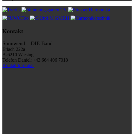
Kontakt
Sonnwend – DIE Band
Erlach 222a
A-6210 Wiesing
Telefon Daniel: +43 664 406 7018
Kontaktformular