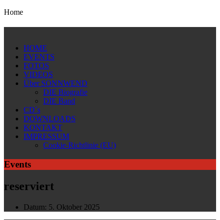
Home
HOME
EVENTS
FOTOS
VIDEOS
Über SONNWEND
DIE Biografie
DIE Band
CD´s
DOWNLOADS
KONTAKT
IMPRESSUM
Cookie-Richtlinie (EU)
Events
reserviert
Datum:
5. Oktober 2025