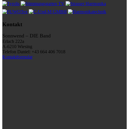
Kontakt
Sonnwend – DIE Band
Erlach 222a
A-6210 Wiesing
Telefon Daniel: +43 664 406 7018
Kontaktformular