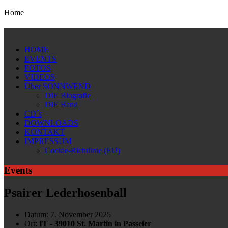
Home
HOME
EVENTS
FOTOS
VIDEOS
Über SONNWEND
DIE Biografie
DIE Band
CD´s
DOWNLOADS
KONTAKT
IMPRESSUM
Cookie-Richtlinie (EU)
Events
Psairer Lederhosenball
Datum:
7. November 2025
Ort:
IT - 39010 St. Martin in Passeier