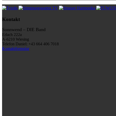
Kontakt
Sonnwend – DIE Band
Erlach 222a
A-6210 Wiesing
Telefon Daniel: +43 664 406 7018
Kontaktformular