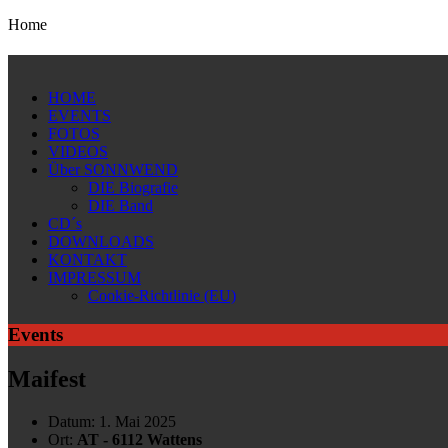
Home
HOME
EVENTS
FOTOS
VIDEOS
Über SONNWEND
DIE Biografie
DIE Band
CD´s
DOWNLOADS
KONTAKT
IMPRESSUM
Cookie-Richtlinie (EU)
Events
Maifest
Datum:
1. Mai 2025
Ort:
AT - 6112 Wattens