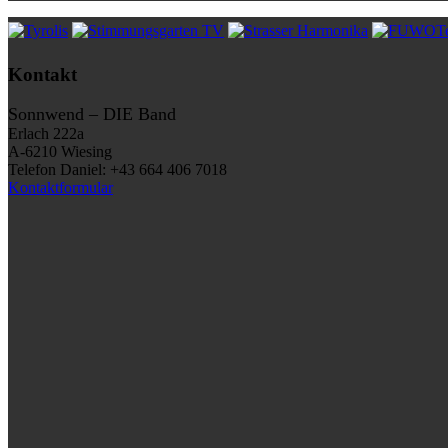
Kontakt
Sonnwend – DIE Band
Erlach 222a
A-6210 Wiesing
Telefon Daniel: +43 664 406 7018
Kontaktformular