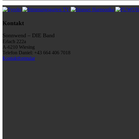
Kontakt
Sonnwend – DIE Band
Erlach 222a
A-6210 Wiesing
Telefon Daniel: +43 664 406 7018
Kontaktformular