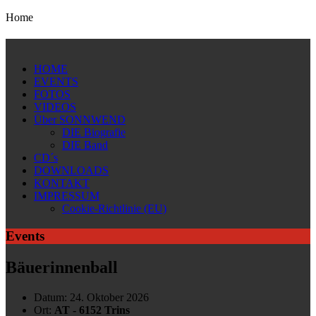
Home
HOME
EVENTS
FOTOS
VIDEOS
Über SONNWEND
DIE Biografie
DIE Band
CD´s
DOWNLOADS
KONTAKT
IMPRESSUM
Cookie-Richtlinie (EU)
Events
Bäuerinnenball
Datum:
24. Oktober 2026
Ort:
AT - 6152 Trins