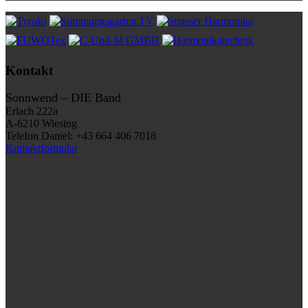
Kontakt
Sonnwend – DIE Band
Erlach 222a
A-6210 Wiesing
Telefon Daniel: +43 664 406 7018
Kontaktformular